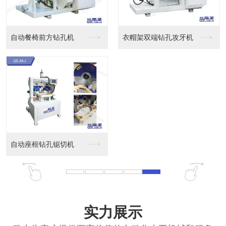
方钻孔机
衣帽架双端钻孔攻牙机
孔锯切机
CNC数控铣槽机
实力展示