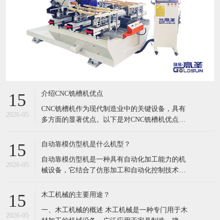
介绍CNC铣槽机优点
15
CNC铣槽机作为现代制造业中的关键设备，具有
2026-05
多方面的显著优点。以下是对CNC铣槽机优点的
详细介绍： 一、高精度 加工精度高：CNC铣槽机
通过计算机程序控制，能够实现非常高的加工精
自动靠模仿型机是什么机型？
15
度，通常在几微米范围内。这种高精度加工确保
自动靠模仿型机是一种具有自动化加工能力的机
了产品质量的稳定性和一致性，特别适用于需要
2026-05
械设备，它结合了仿形加工和自动化控制技术，
精密加工的领域，如航空航天
能够精确模仿预设形状或模板进行加工。以下是
对自动靠模仿型机的详细介绍： 一、工作原理 自
木工机械的主要用途？
15
动靠模仿型机通过预设的仿形靠模或模板，利用
一、木工机械的概述 木工机械是一种专门用于木
机械、气动或液压等传动装置，驱动加工刀具或
2026-05