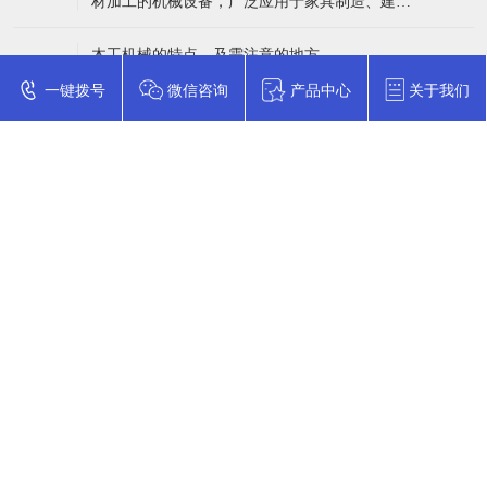
材加工的机械设备，广泛应用于家具制造、建筑
磨具沿着仿形靠模的轮廓进行运动，
装修、木材加工、造船业等领域。木工机械主要
作用是用来加工木材，使其变成符合规格要求的
木工机械的特点，及需注意的地方
15
家具、建筑、船舶等产品。 目前，市场上的木工
一、木工机械加工时存在的四个突出特点: 木工机
一键拨号
微信咨询
产品中心
关于我们
机械种类繁多，常见的有木材刨床、木材铣床、
2026-05
械很多人都不是很陌生，然而对于木工机械加工
木材钻床、木材锯床等。这些木工机械在不同领
时的特点则有四个比较突出的特点: 1.对于木工机
械在用于切削或者加工的时候，一般刀具时工件
的切削速度一般是比较高的，同时震动大，噪音
也是比较大的。 2.一般木工机械的制造精度是比
在线留言
较低的。 3.对于木工